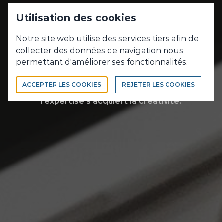
Utilisation des cookies
Découvrez nos
Notre site web utilise des services tiers afin de
collecter des données de navigation nous
expertises
permettant d'améliorer ses fonctionnalités.
ACCEPTER LES COOKIES
REJETER LES COOKIES
De l'expérience s'acquiert l'expertise... De
l'expertise s'acquiert la créativité.