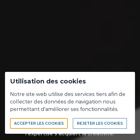
Utilisation des cookies
Découvrez nos
Notre site web utilise des services tiers afin de
collecter des données de navigation nous
expertises
permettant d'améliorer ses fonctionnalités.
ACCEPTER LES COOKIES
REJETER LES COOKIES
De l'expérience s'acquiert l'expertise... De
l'expertise s'acquiert la créativité.