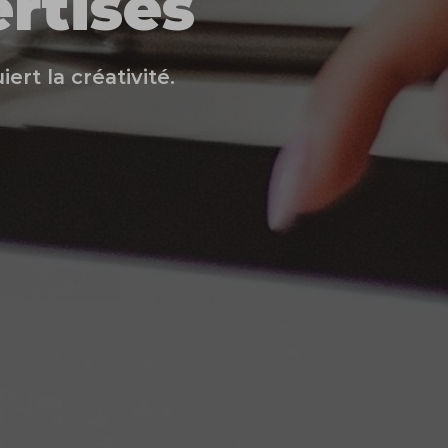
rtises
ert la créativité.