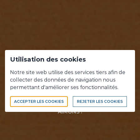
Utilisation des cookies
NOS
Notre site web utilise des services tiers afin de
collecter des données de navigation nous
RÉALISATIONS
permettant d'améliorer ses fonctionnalités.
ACCEPTER LES COOKIES
REJETER LES COOKIES
CE QUE NOUS FAISONS, CE QUE NOUS
AIMONS !