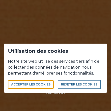
Utilisation des cookies
NOS
Notre site web utilise des services tiers afin de
collecter des données de navigation nous
RÉALISATIONS
permettant d'améliorer ses fonctionnalités.
ACCEPTER LES COOKIES
REJETER LES COOKIES
CE QUE NOUS FAISONS, CE QUE NOUS
AIMONS !