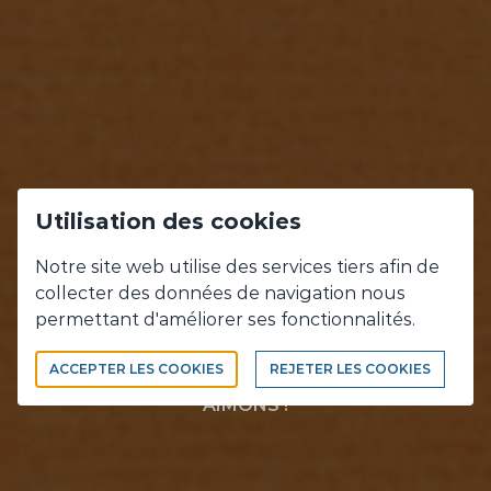
Utilisation des cookies
NOS
Notre site web utilise des services tiers afin de
collecter des données de navigation nous
RÉALISATIONS
permettant d'améliorer ses fonctionnalités.
ACCEPTER LES COOKIES
REJETER LES COOKIES
CE QUE NOUS FAISONS, CE QUE NOUS
AIMONS !