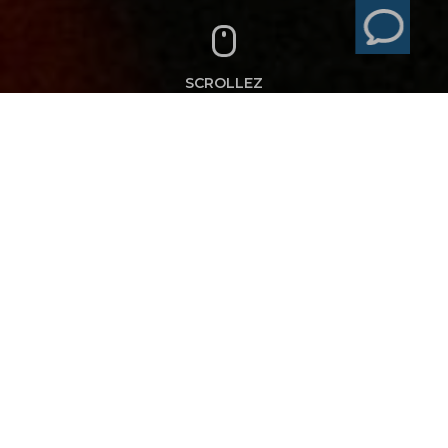
SCROLLEZ
ALLTRICKS
WOMEN'S
MOMENT avec
ALLTRICKS &
NIKE
IS BRAND EXPERIENCE